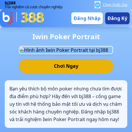
bj388
🌐
Chọn Quốc Gia
Trải nghiệm cá cược chuyên nghiệp
Đăng Nhập
Đăng Ký
Iwin Poker Portrait
Chơi Ngay
Bạn yêu thích bộ môn poker nhưng chưa tìm được
địa điểm phù hợp? Hãy đến với bj388 – cổng game
uy tín với hệ thống bảo mật tối ưu và dịch vụ chăm
sóc khách hàng chuyên nghiệp. Đăng nhập bj388
và trải nghiệm Iwin Poker Portrait ngay hôm nay!