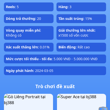
Reels:
5
Hàng:
3
Dòng trả thưởng:
20
Tần suất trúng:
15%
Vòng quay miễn phí:
Giải thưởng lớn nhất:
Không có
x1500 số vốn cược
Xác suất thắng lớn:
0.01%
Biến động:
Rất cao
Mức cược tối thiểu - tối đa:
5.000 VNĐ - 5.000.000 VNĐ
Ngày phát hành:
2024-03-05
Trò chơi đề xuất