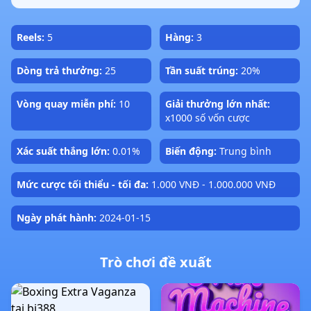
Reels:
5
Hàng:
3
Dòng trả thưởng:
25
Tần suất trúng:
20%
Vòng quay miễn phí:
10
Giải thưởng lớn nhất:
x1000 số vốn cược
Xác suất thắng lớn:
0.01%
Biến động:
Trung bình
Mức cược tối thiểu - tối đa:
1.000 VNĐ - 1.000.000 VNĐ
Ngày phát hành:
2024-01-15
Trò chơi đề xuất