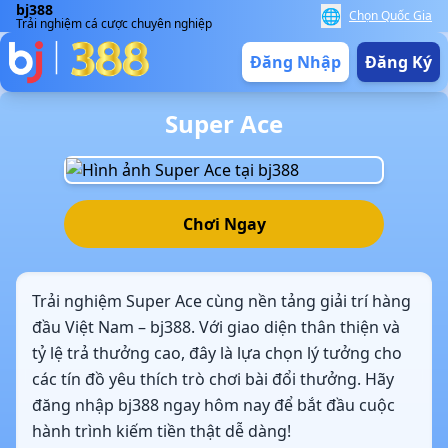
bj388
🌐
Chọn Quốc Gia
Trải nghiệm cá cược chuyên nghiệp
Đăng Nhập
Đăng Ký
Super Ace
Chơi Ngay
Trải nghiệm Super Ace cùng nền tảng giải trí hàng
đầu Việt Nam – bj388. Với giao diện thân thiện và
tỷ lệ trả thưởng cao, đây là lựa chọn lý tưởng cho
các tín đồ yêu thích trò chơi bài đổi thưởng. Hãy
đăng nhập bj388 ngay hôm nay để bắt đầu cuộc
hành trình kiếm tiền thật dễ dàng!